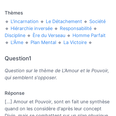
Thèmes
🔹
L'incarnation
🔹
Le Détachement
🔹
Société
🔹
Hiérarchie inversée
🔹
Responsabilité
🔹
Discipline
🔹
Ère du Verseau
🔹
Homme Parfait
🔹
L'Âme
🔹
Plan Mental
🔹
La Victoire
🔹
Question1
Question sur le thème de L’Amour et le Pouvoir,
qui semblent s'opposer.
Réponse
[...] Amour et Pouvoir, sont en fait une synthèse
quand on les considère d'après leur concept
Divin, mais se combattent sur un plan physique,