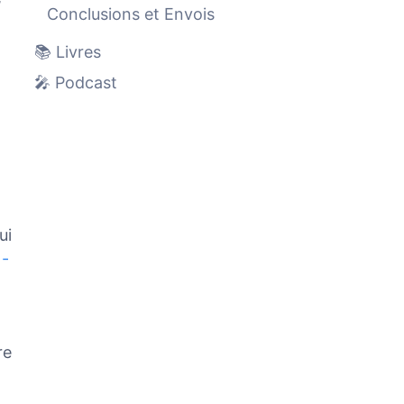
Conclusions et Envois
📚 Livres
🎤 Podcast
ui
 -
re