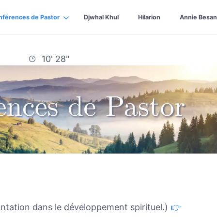
nférences de Pastor
Djwhal Khul
Hilarion
Annie Besan
10' 28"
antation dans le développement spirituel.)
👉