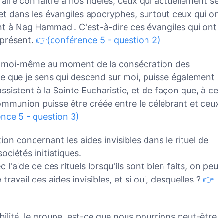
aire connaître à nos fidèles, ceux qui actuellement s
 et dans les évangiles apocryphes, surtout ceux qui o
t à Nag Hammadi. C'est-à-dire ces évangiles qui ont
 présent.
👉(conférence 5 - question 2)
oir moi-même au moment de la consécration des
ce que je sens qui descend sur moi, puisse également
assistent à la Sainte Eucharistie, et de façon que, à ce
mmunion puisse être créée entre le célébrant et ceu
nce 5 - question 3)
on concernant les aides invisibles dans le rituel de
sociétés initiatiques.
c l'aide de ces rituels lorsqu'ils sont bien faits, on peu
e travail des aides invisibles, et si oui, desquelles ?
👉
ilité, le groupe, est-ce que nous pourrions peut-être