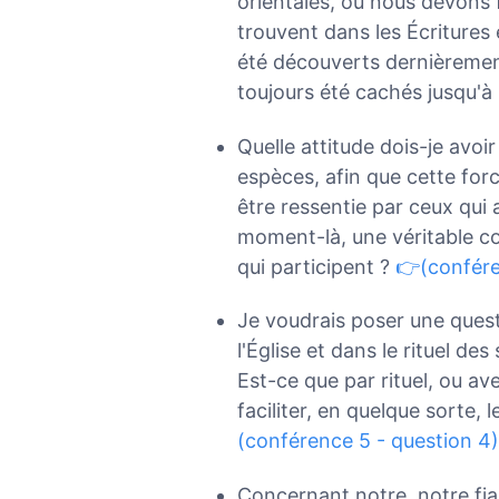
orientales, ou nous devons f
trouvent dans les Écritures
été découverts dernièremen
toujours été cachés jusqu'à
Quelle attitude dois-je av
espèces, afin que cette for
être ressentie par ceux qui 
moment-là, une véritable co
qui participent ?
👉(confére
Je voudrais poser une questi
l'Église et dans le rituel des 
Est-ce que par rituel, ou ave
faciliter, en quelque sorte, l
(conférence 5 - question 4)
Concernant notre, notre fiab