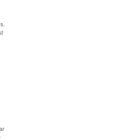
s.
st
ar
