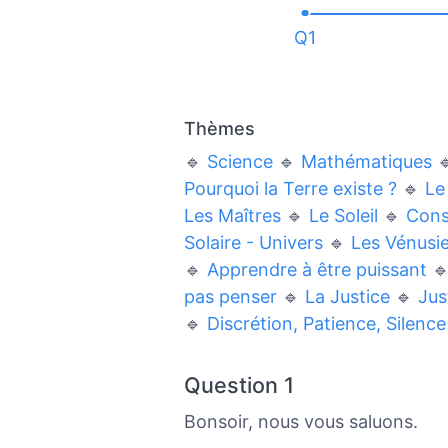
Q1
Thèmes
🔹
Science
🔹
Mathématiques

Pourquoi la Terre existe ?
🔹
Le
Les Maîtres
🔹
Le Soleil
🔹
Const
Solaire - Univers
🔹
Les Vénusi
🔹
Apprendre à être puissant

pas penser
🔹
La Justice
🔹
Jus
🔹
Discrétion, Patience, Silence
Question 1
Bonsoir, nous vous saluons.