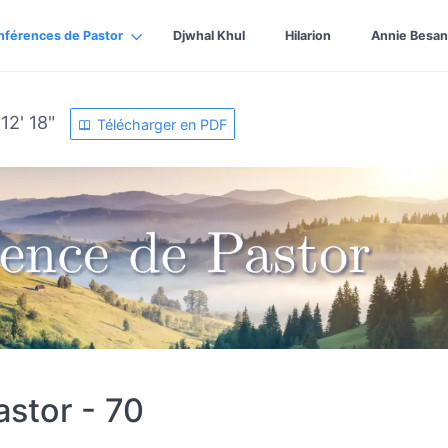
nférences de Pastor
Djwhal Khul
Hilarion
Annie Besan
12' 18"
Télécharger en PDF
stor - 70