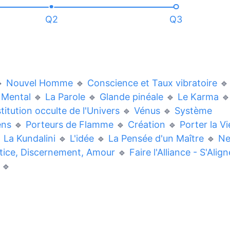
Q2
Q3

Nouvel Homme
🔹
Conscience et Taux vibratoire
🔹
 Mental
🔹
La Parole
🔹
Glande pinéale
🔹
Le Karma

itution occulte de l'Univers
🔹
Vénus
🔹
Système
ens
🔹
Porteurs de Flamme
🔹
Création
🔹
Porter la Vi

La Kundalini
🔹
L'idée
🔹
La Pensée d'un Maître
🔹
N
tice, Discernement, Amour
🔹
Faire l'Alliance - S'Align
🔹