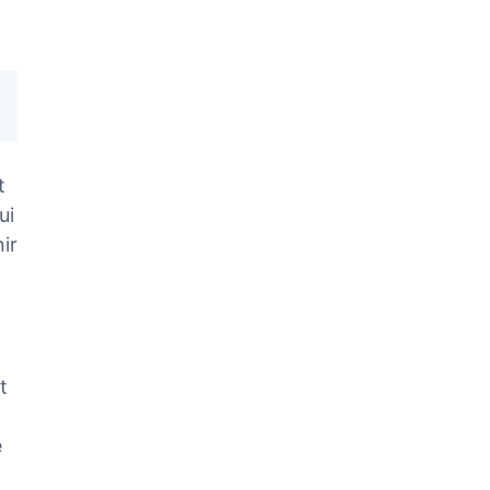
t
ui
ir
t
e