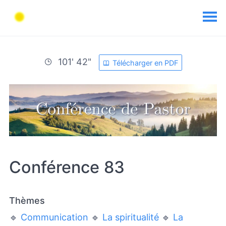
101' 42"
Télécharger en PDF
Conférence 83
Thèmes
🔹
Communication
🔹
La spiritualité
🔹
La