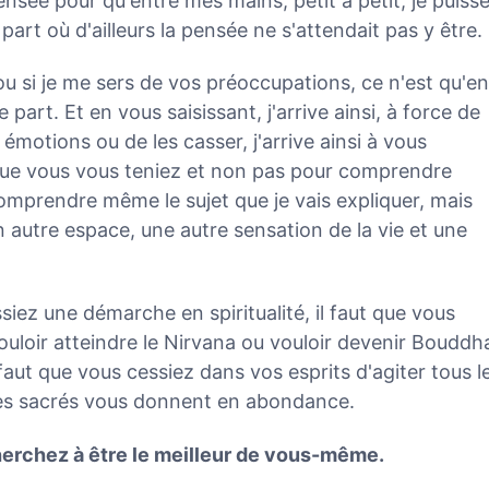
ensée pour qu'entre mes mains, petit à petit, je puiss
art où d'ailleurs la pensée ne s'attendait pas y être.
ou si je me sers de vos préoccupations, ce n'est qu'en
 part. Et en vous saisissant, j'arrive ainsi, à force de
otions ou de les casser, j'arrive ainsi à vous
 que vous vous teniez et non pas pour comprendre
mprendre même le sujet que je vais expliquer, mais
 autre espace, une autre sensation de la vie et une
assiez une démarche en spiritualité, il faut que vous
ouloir atteindre le Nirvana ou vouloir devenir Bouddh
 faut que vous cessiez dans vos esprits d'agiter tous l
res sacrés vous donnent en abondance.
herchez à être le meilleur de vous-même.