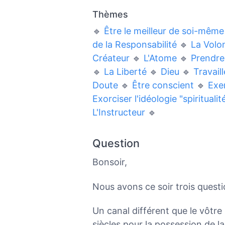
Thèmes
🔹
Être le meilleur de soi-même
de la Responsabilité
🔹
La Volo
Créateur
🔹
L'Atome
🔹
Prendre 
🔹
La Liberté
🔹
Dieu
🔹
Travail
Doute
🔹
Être conscient
🔹
Exe
Exorciser l'idéologie "spiritualit
L'Instructeur
🔹
Question
Bonsoir,
Nous avons ce soir trois questi
Un canal différent que le vôtre 
siècles pour la possession de l