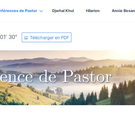
nférences de Pastor
Djwhal Khul
Hilarion
Annie Besan
01' 30"
Télécharger en PDF