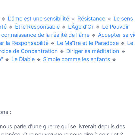
🔹
L'âme est une sensibilité
🔹
Résistance
🔹
Le sens
nté
🔹
Être Responsable
🔹
L'Âge d'Or
🔹
Le Pouvoir
connaissance de la réalité de l'âme
🔹
Accepter sa vi
ler la Responsabilité
🔹
Le Maître et le Paradoxe
🔹
Le
rcice de Concentration
🔹
Diriger sa méditation
🔹
é"
🔹
Le Diable
🔹
Simple comme les enfants
🔹
ons :
nous parle d'une guerre qui se livrerait depuis des
a planète. Que pouvez-vous nous dire à ce sujet ?